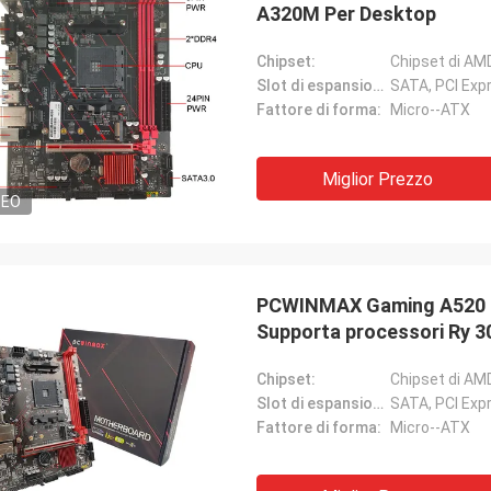
A320M Per Desktop
Chipset:
Chipset di AM
Slot di espansione:
SATA, PCI Exp
Fattore di forma:
Micro--ATX
Miglior Prezzo
DEO
PCWINMAX Gaming A520 
Supporta processori Ry 3
Chipset:
Chipset di AM
Slot di espansione:
SATA, PCI Exp
Fattore di forma:
Micro--ATX