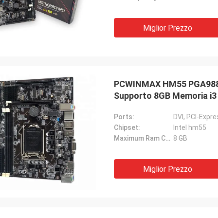
Miglior Prezzo
PCWINMAX HM55 PGA988 
Supporto 8GB Memoria i3 
Ports:
DVI, PCI-Expr
Chipset:
Intel hm55
Maximum Ram Capacity:
8 GB
Miglior Prezzo