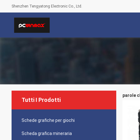
Shenzhen Tengyatong Electronic Co., Ltd.
parole ch
Tutti I Prodotti
Schede grafiche per giochi
Scheda grafica mineraria