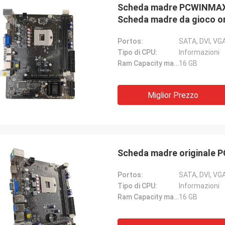
Scheda madre PCWINMAX
Scheda madre da gioco or
Portos:
SATA, DVI, VGA
Tipo di CPU:
Informazioni
Ram Capacity massimo:
16 GB
Miglior Prezzo
Scheda madre originale
Portos:
SATA, DVI, VGA
Tipo di CPU:
Informazioni
Ram Capacity massimo:
16 GB