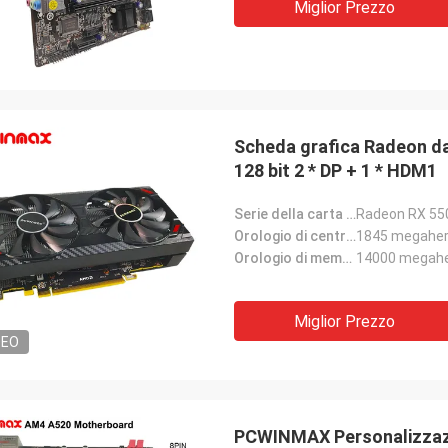
Miglior Prezzo
Scheda grafica Radeon d
128 bit 2 * DP + 1 * HDM1
Serie della carta grafica:
Radeon RX 55
Orologio di centro della carta grafica:
1845 megaher
Orologio di memoria (megahertz):
14000 megahe
Miglior Prezzo
DEO
PCWINMAX Personalizzaz