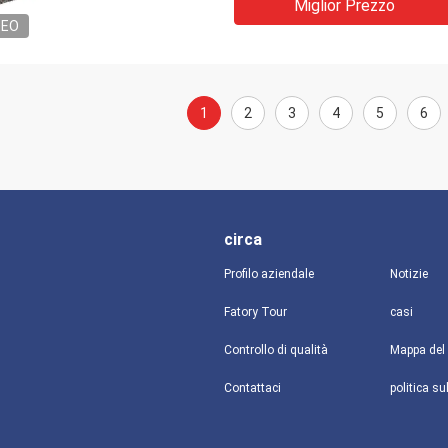
Miglior Prezzo
DEO
1
2
3
4
5
6
circa
Profilo aziendale
Notizie
Fatory Tour
casi
Controllo di qualità
Mappa del 
Contattaci