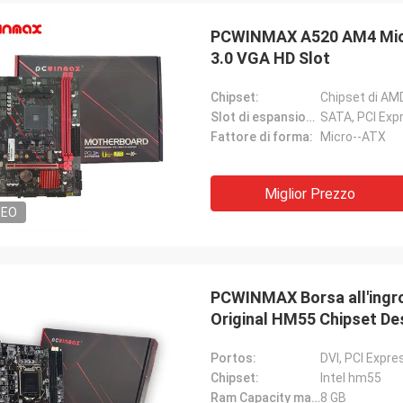
 compagnia!! Hanno il miglior
PCWINMAX A520 AM4 Micr
o al miglior prezzo!
3.0 VGA HD Slot
Chipset:
Chipset di AM
Slot di espansione:
SATA, PCI Exp
Fattore di forma:
Micro--ATX
Miglior Prezzo
DEO
PCWINMAX Borsa all'ing
Original HM55 Chipset D
Portos:
DVI, PCI Expre
Chipset:
Intel hm55
Ram Capacity massimo:
8 GB