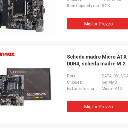
Ram Capacity massimo:
8 GB
Miglior Prezzo
Scheda madre Micro ATX
DDR4, scheda madre M.2
Porti:
Chipset:
per AMD
Fattore forma:
Micro--ATX
Miglior Prezzo
STS Riciclo