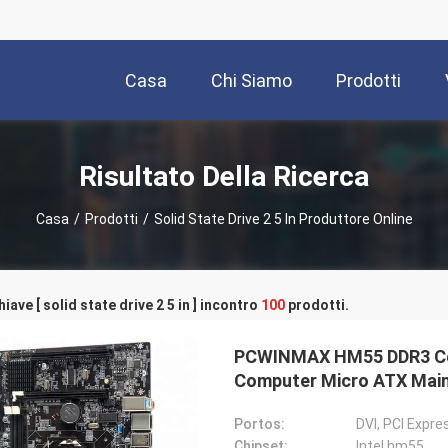
Casa
Chi Siamo
Prodotti
Risultato Della Ricerca
Casa
/
Prodotti
/
Solid State Drive 2 5 In Produttore Online
iave [ solid state drive 2 5 in ] incontro
100
prodotti.
PCWINMAX HM55 DDR3 Co
Computer Micro ATX Mai
Portos:
DVI, PCI Expre
Chipset:
Intel hm55