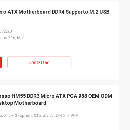
o ATX Motherboard DDR4 Supporto M.2 USB
D A520
ress X16, M.2
Contattaci
rosso HM55 DDR3 Micro ATX PGA 988 OEM ODM
esktop Motherboard
ss X1, PCI Express X16, SATA, USB 2.0, VGA