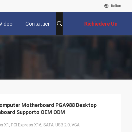
Italian
Video
Contattici
Richiedere Un
Preventivo
mputer Motherboard PGA988 Desktop
nboard Supporto OEM ODM
ss X1, PCI Express X16, SATA, USB 2.0, VGA