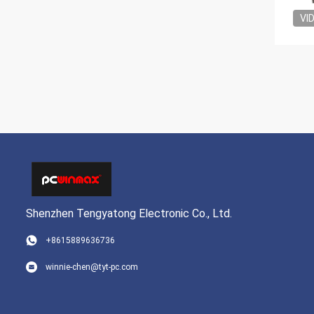
VI
Shenzhen Tengyatong Electronic Co., Ltd.
+8615889636736
winnie-chen@tyt-pc.com