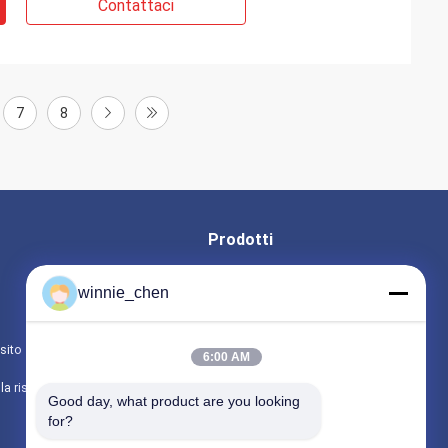
Contattaci
7
8
Prodotti
Schede grafiche per giochi
winnie_chen
Scheda grafica mineraria
sito
Scheda madre da gioco
6:00 AM
politica sulla riservatezza
Tutte le categorie
Good day, what product are you looking 
for?