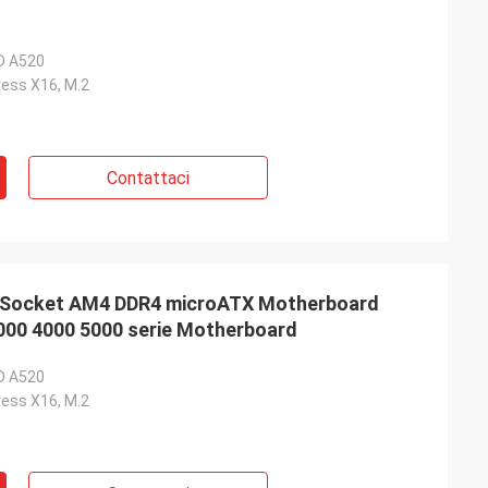
D A520
ress X16, M.2
Contattaci
Socket AM4 DDR4 microATX Motherboard
000 4000 5000 serie Motherboard
D A520
ress X16, M.2