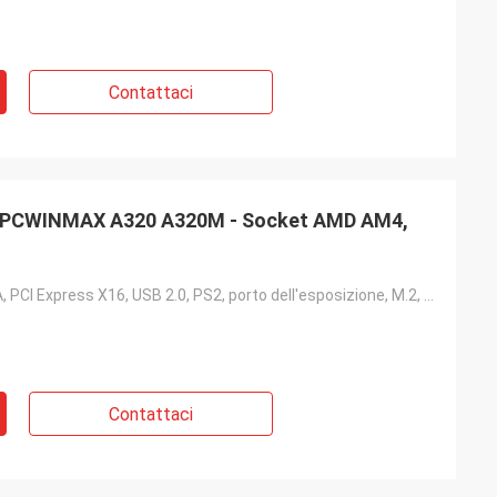
Contattaci
 PCWINMAX A320 A320M - Socket AMD AM4,
SATA, DVI, VGA, PCI Express X16, USB 2.0, PS2, porto dell'esposizione, M.2, USB 3,0, PCI-E 3,0, PCI
Contattaci