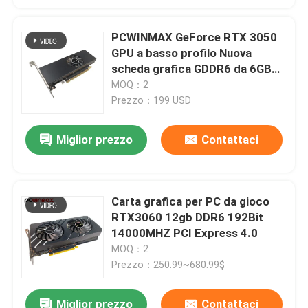
PCWINMAX GeForce RTX 3050
GPU a basso profilo Nuova
scheda grafica GDDR6 da 6GB
96Bit PCIe 4.0 HD DP per PC
MOQ：2
Prezzo：199 USD
Miglior prezzo
Contattaci
Carta grafica per PC da gioco
RTX3060 12gb DDR6 192Bit
14000MHZ PCI Express 4.0
MOQ：2
Prezzo：250.99~680.99$
Miglior prezzo
Contattaci