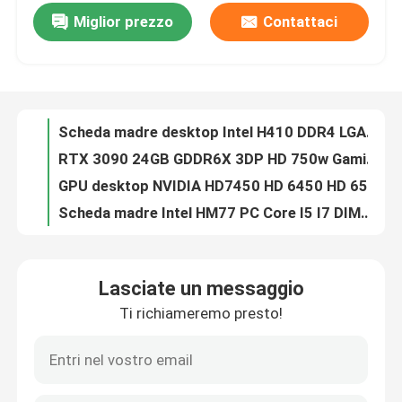
Miglior prezzo
Contattaci
Scheda madre desktop Intel H410 DDR4 LGA 1200 doppio canale di memoria 32 GB di capacità
Circa noi
RTX 3090 24GB GDDR6X 3DP HD 750w Gaming Schede grafiche 3*8 Pin 384 bit
GPU desktop NVIDIA HD7450 HD 6450 HD 6570 DDR3 2GB Directx 11
Scheda madre Intel HM77 PC Core I5 ​​I7 DIMM 16G PGA989 1066 1333 1600 SDRAM
Giro della fabbrica
La scheda madre per giochi per laptop Intel HM76 supporta 4 SATA PGA 989 Micro-ATX
Schede grafiche per computer GTX1050 2GB DDR5 128bit Doppie ventole PCI Express 3.0 X16
Controllo di qualità
28nm GM107 Schede grafiche da gioco GM107 GTX750Ti 4GB 1020MHz 1085MHz 640 CUDA Core
Scheda grafica da gioco AMD RX 6500XT 4gb NON LHR 64 bit GDDR6 Displayport 8pin
Contattici
RX 560 4GB 128Bit GDDR5 Schede grafiche da gioco 1216MHz OEM ODM
Scheda madre con chipset Intel X58 da 16 GB per computer LGA 1366 integrata
Richieda una citazione
Lasciate un messaggio
Scheda grafica mineraria RTX 3060M 6gb 192bit 49+MH/S NON LHR 220-240V
Ti richiameremo presto!
Scheda madre Intel G41 Xeon 2x1.5V DDR3 e DDR2 RAM DIMM 8GB
Schede grafiche per giochi
Scheda video da gioco PCWINMAX Scheda grafica AMD LP RX550 DDR5 4 GB 128 bit DVI HD
HD6570 HD7450 HD6450 Scheda grafica multi display NVIDIA 2GB 256bit
Scheda grafica mineraria