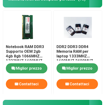
Notebook RAM DDR3
DDR2 DDR3 DDR4
Supporto OEM 2gb
Memoria RAM per
4gb 8gb 1066MHZ
laptop 1333MHZ
1333MHZ 1600MHZ
1600MHZ 2400MHZ
Memoria
2666MHZ
Miglior prezzo
Miglior prezzo
Contattaci
Contattaci