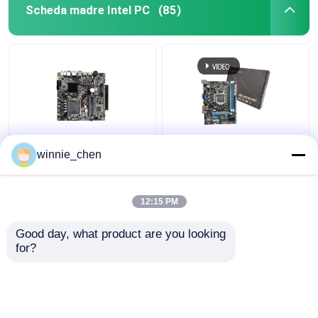
Scheda madre Intel PC
(85)
Scheda madre per PC
Scheda madre
winnie_chen
Intel LGA 1151 Socket
integrata H61 Socket
DDR4 H310 per giochi
1155 Scheda madre
I7 8700
Intel H61 DDR4 DDR3
12:15 PM
Miglior prezzo
Miglior prezzo
Good day, what product are you looking 
for?
Contattaci
Contattaci