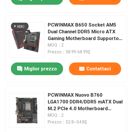
PCWINMAX B650 Socket AM5
Dual Channel DDR5 Micro ATX
Gaming Motherboard Supporto
R7 R8 R9 Processori
MOQ：2
Prezzo：58.99-68.99$
Miglior prezzo
Contattaci
Casa
PCWINMAX Nuovo B760
LGA1700 DDR4/DDR5 mATX Dual
M.2 PCIe 4.0 Motherboard
Prodotti
Supporto 12° 13° 14° i3 i5 i7
MOQ：2
Prezzo：52.8~54.8$
Video