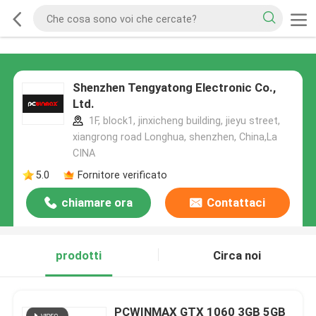
Shenzhen Tengyatong Electronic Co.,
Ltd.
1F, block1, jinxicheng building, jieyu street,
xiangrong road Longhua, shenzhen, China,La
CINA
5.0
Fornitore verificato
chiamare ora
Contattaci
prodotti
Circa noi
PCWINMAX GTX 1060 3GB 5GB