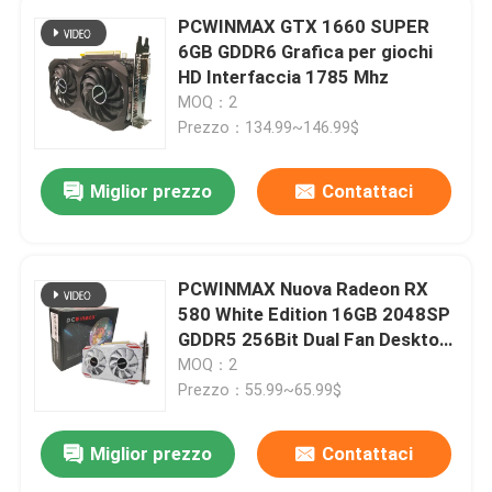
PCWINMAX GTX 1660 SUPER
6GB GDDR6 Grafica per giochi
HD Interfaccia 1785 Mhz
MOQ：2
Prezzo：134.99~146.99$
Miglior prezzo
Contattaci
PCWINMAX Nuova Radeon RX
580 White Edition 16GB 2048SP
GDDR5 256Bit Dual Fan Desktop
Graphics Card con GPU HD DVI
MOQ：2
DP Port
Prezzo：55.99~65.99$
Miglior prezzo
Contattaci