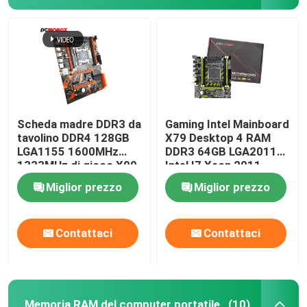
Scheda madre DDR3 da
Gaming Intel Mainboard
tavolino DDR4 128GB
X79 Desktop 4 RAM
LGA1155 1600MHz
DDR3 64GB LGA2011
1333MHz di gioco X99
Intel I7 Xeon 2011
Miglior prezzo
Miglior prezzo
Contattaci
Contattaci
Memoria RAM del computer portatile
(10)