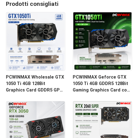
Prodotti consigliati
PCWINMAX Wholesale GTX
PCWINMAX Geforce GTX
1050 Ti 4GB 128Bit
1050 Ti 4GB GDDR5 128Bit
Graphics Card GDDR5 GPU
Gaming Graphics Card con
a bassa potenza con HD
uscita HD OEM/ODM In
DP DVI Output per desktop
stock per computer
desktop