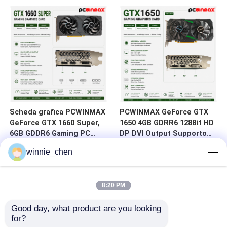
HD/DP/DVI In magazzino
Memoria HD DP DVI 14Gbps
per il desktop
Scheda grafica PCWINMAX
PCWINMAX GeForce GTX
GeForce GTX 1660 Super,
1650 4GB GDRR6 128Bit HD
6GB GDDR6 Gaming PC
DP DVI Output Supporto
GPU, scheda video 192bit,
DirectX 12 VR Ready OC
winnie_chen
PCIe 3.0 x16, schede di
Scheda grafica
gioco 1660S
8:20 PM
Good day, what product are you looking 
for?