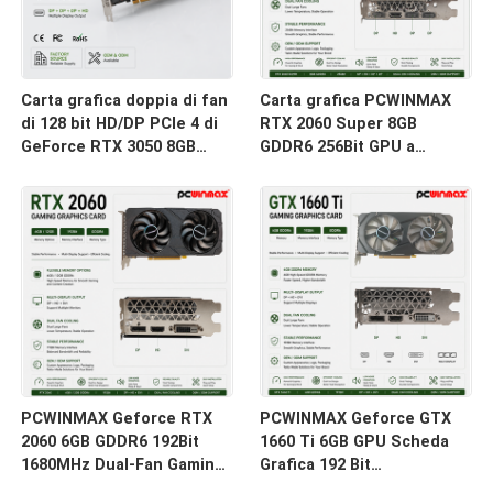
Carta grafica doppia di fan
Carta grafica PCWINMAX
di 128 bit HD/DP PCIe 4 di
RTX 2060 Super 8GB
GeForce RTX 3050 8GB
GDDR6 256Bit GPU a
GDDR6 di gioco di
doppio ventilatore con
PCWINMAX per gioco del
HD+3DP Ray Tracing per
PC
PC da gioco OEM
all'ingrosso
PCWINMAX Geforce RTX
PCWINMAX Geforce GTX
2060 6GB GDDR6 192Bit
1660 Ti 6GB GPU Scheda
1680MHz Dual-Fan Gaming
Grafica 192 Bit
Graphics Card con
1500MHz/1770MHz