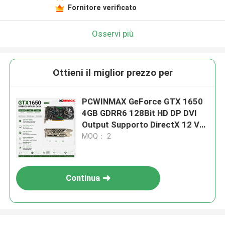
Fornitore verificato
Osservi più
Ottieni il miglior prezzo per
PCWINMAX GeForce GTX 1650
4GB GDRR6 128Bit HD DP DVI
Output Supporto DirectX 12 VR
Ready OC Scheda grafica
MOQ： 2
Continua