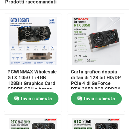
Prodotti raccomandati
PCWINMAX Wholesale
Carta grafica doppia
GTX 1050 Ti 4GB
di fan di 128 bit HD/DP
128Bit Graphics Card
PCIe 4 di GeForce
GDDR5 GPU a bassa
RTX 3050 8GB GDDR6
Casa
potenza con HD DP
di gioco di PCWINMAX
Invia richiesta
Invia richiesta
DVI Output per
per gioco del PC
desktop
Prodotti
Video