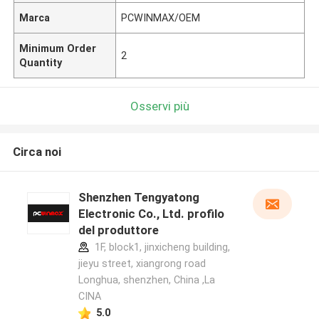
Marca
PCWINMAX/OEM
Minimum Order
2
Quantity
Osservi più
Circa noi
Shenzhen Tengyatong
Electronic Co., Ltd. profilo
del produttore
1F, block1, jinxicheng building,
jieyu street, xiangrong road
Longhua, shenzhen, China ,La
CINA
5.0