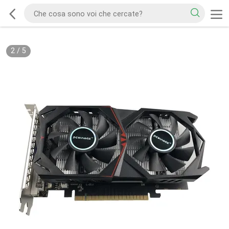
2
/
5