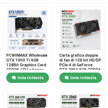
PCWINMAX Wholesale
Carta grafica doppia
GTX 1050 Ti 4GB
di fan di 128 bit HD/DP
128Bit Graphics Card
PCIe 4 di GeForce
GDDR5 GPU a bassa
RTX 3050 8GB GDDR6
potenza con HD DP
di gioco di PCWINMAX
Casa
Invia richiesta
Invia richiesta
DVI Output per
per gioco del PC
desktop
Prodotti
Video