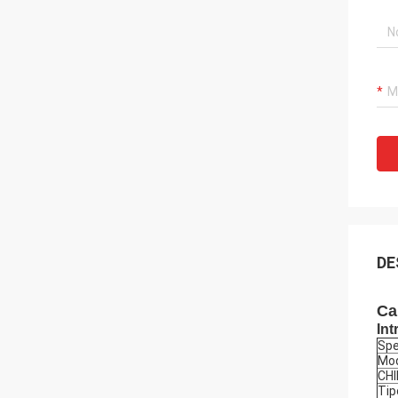
DE
Ca
Int
Spe
Mod
CH
Tip