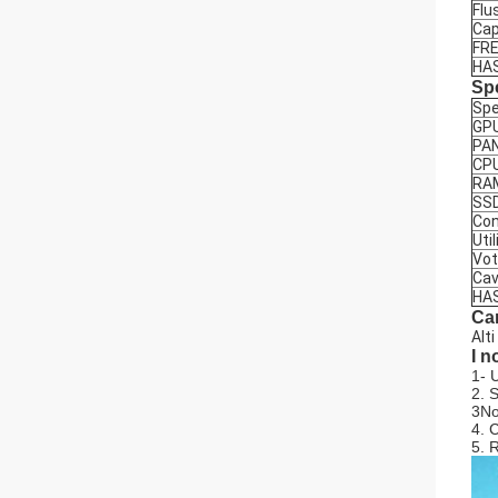
Flu
Cap
FR
HA
Spe
Spe
GP
PA
CP
RA
SS
Con
Uti
Vot
Cav
HAS
Car
Alt
I n
1- 
2. 
3Noi
4. 
5. R