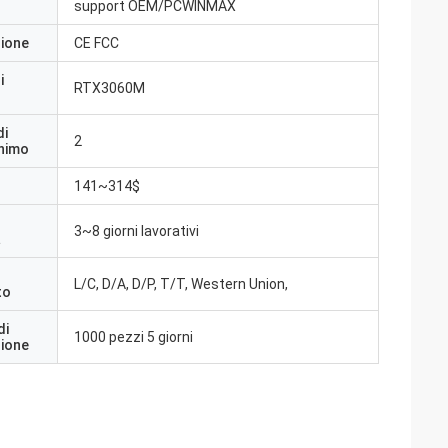
support OEM/PCWINMAX
zione
CE FCC
i
RTX3060M
di
2
inimo
141~314$
3~8 giorni lavorativi
a
L/C, D/A, D/P, T/T, Western Union,
to
di
1000 pezzi 5 giorni
zione