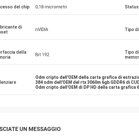
cesso del chip
0,18 micrometri
Status
bricante di
nVIDIA
Tipo di
pset
erfaccia della
Tipo di
Bit 192
moria
memor
Odm cripto dell'OEM della carta grafica di estraz
denziare
384 odm dell'OEM del rtx 3060m 6gb GDDR6 di CU
Odm cripto dell'OEM di DP HD della carta grafica
SCIATE UN MESSAGGIO