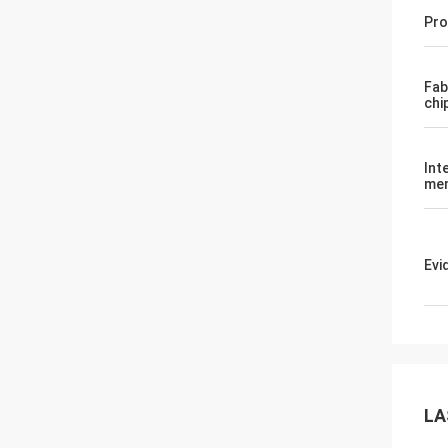
Pro
Fab
chi
Int
me
Evi
LA