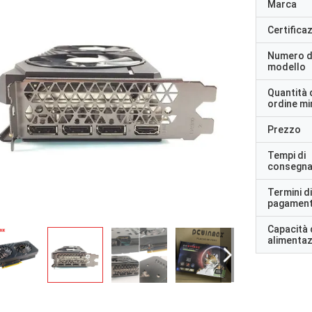
Marca
Certifica
Numero d
modello
Quantità 
ordine m
Prezzo
Tempi di
consegn
Termini di
pagamen
Capacità 
alimenta
STS Riciclo