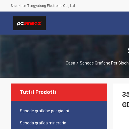
Shenzhen Tengyatong Electronic Co., Ltd.
Casa
/
Schede Grafiche Per Gioch
Tutti I Prodotti
35
G
Schede grafiche per giochi
Scheda grafica mineraria