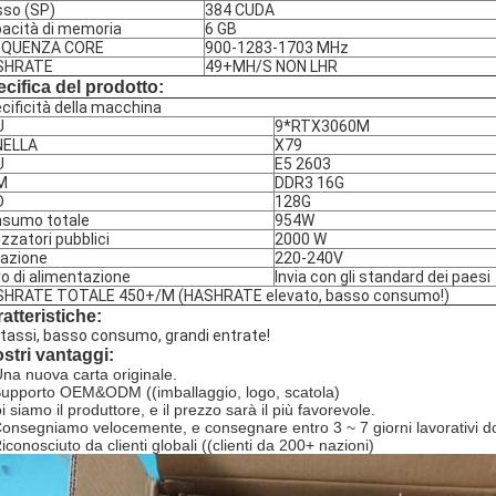
sso (SP)
384 CUDA
acità di memoria
6 GB
EQUENZA CORE
900-1283-1703 MHz
SHRATE
49+MH/S NON LHR
cifica del prodotto:
cificità della macchina
U
9*RTX3060M
NELLA
X79
U
E5 2603
M
DDR3 16G
D
128G
sumo totale
954W
lizzatori pubblici
2000 W
azione
220-240V
o di alimentazione
Invia con gli standard dei paesi
HRATE TOTALE 450+/M (HASHRATE elevato, basso consumo!)
atteristiche:
i tassi, basso consumo, grandi entrate!
ostri vantaggi:
Una nuova carta originale.
Supporto OEM&ODM ((imballaggio, logo, scatola)
 siamo il produttore, e il prezzo sarà il più favorevole.
Consegniamo velocemente, e consegnare entro 3 ~ 7 giorni lavorativi do
iconosciuto da clienti globali ((clienti da 200+ nazioni)