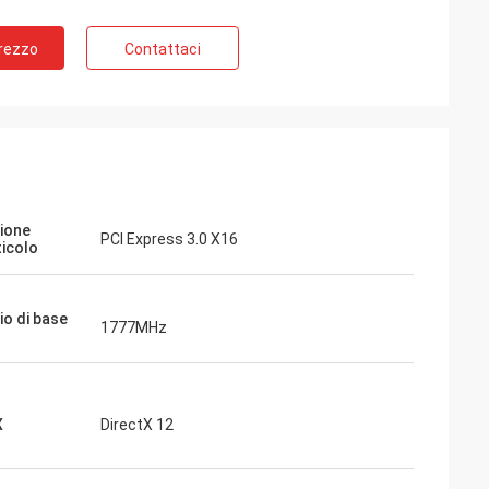
Prezzo
Contattaci
ione
PCI Express 3.0 X16
ticolo
io di base
1777MHz
X
DirectX 12