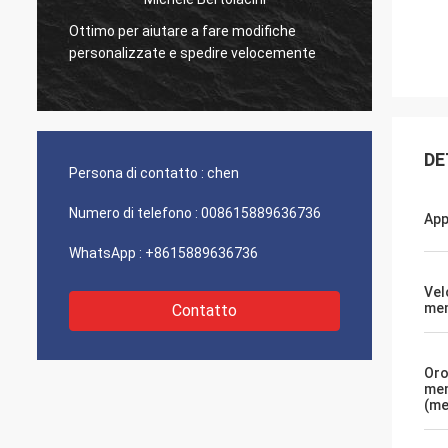
Ottimo per aiutare a fare modifiche
Ottima
personalizzate e spedire velocemente
prodott
DE
Persona di contatto :
chen
Numero di telefono :
008615889636736
App
WhatsApp :
+8615889636736
Vel
me
Contatto
Oro
me
(me