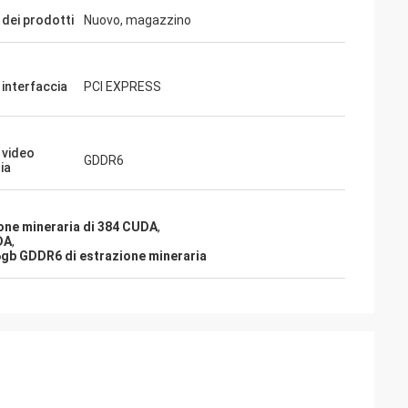
 dei prodotti
Nuovo, magazzino
 interfaccia
PCI EXPRESS
 video
GDDR6
ia
ione mineraria di 384 CUDA
,
DA
,
 6gb GDDR6 di estrazione mineraria