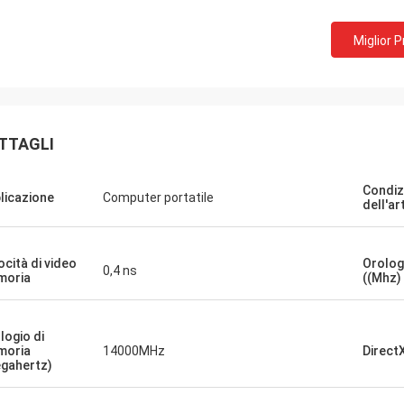
 compagnia!! Hanno il miglior
Miglior 
o al miglior prezzo!
TTAGLI
Condiz
licazione
Computer portatile
dell'ar
ocità di video
Orolog
0,4 ns
moria
((Mhz)
logio di
moria
14000MHz
Direct
gahertz)