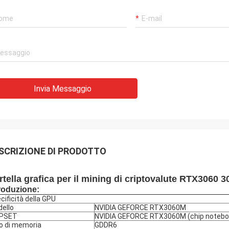
Invia Messaggio
SCRIZIONE DI PRODOTTO
rtella grafica per il mining di criptovalute RTX306
roduzione:
cificità della GPU
ello
NVIDIA GEFORCE RTX3060M
IPSET
NVIDIA GEFORCE RTX3060M (chip notebo
o di memoria
GDDR6