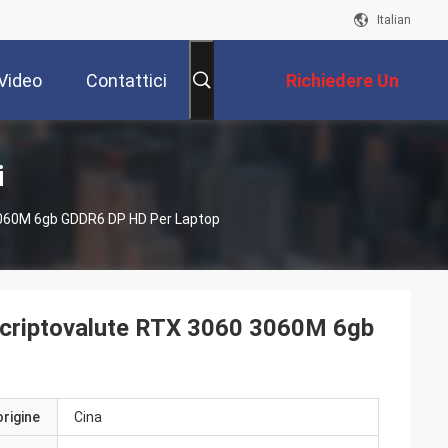
Italian
Video
Contattici
Richiedere Un
Preventivo
i
0 3060M 6gb GDDR6 DP HD Per Laptop
di criptovalute RTX 3060 3060M 6gb
origine
Cina