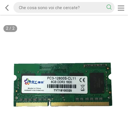
2
/
2