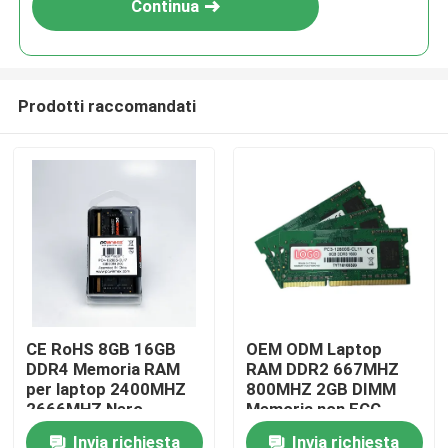
Continua
Prodotti raccomandati
Casa
CE RoHS 8GB 16GB
OEM ODM Laptop
DDR4 Memoria RAM
RAM DDR2 667MHZ
Prodotti
per laptop 2400MHZ
800MHZ 2GB DIMM
2666MHZ Nero
Memoria non ECC
Invia richiesta
Invia richiesta
Video