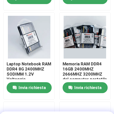
Circa noi
Giro della fabbrica
Controllo di qualità
Contattici
Laptop Notebook RAM
Memoria RAM DDR4
DDR4 8G 2400MHZ
16GB 2400MHZ
SODIMM 1.2V
2666MHZ 3200MHZ
Richieda una citazione
Voltaggio
del computer portatile
dell'OEM ODM
Invia richiesta
Invia richiesta
Schede grafiche per giochi
Scheda grafica mineraria