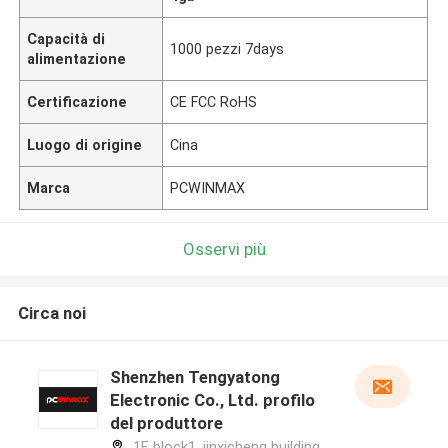
Capacità di
1000 pezzi 7days
alimentazione
Certificazione
CE FCC RoHS
Luogo di origine
Cina
Marca
PCWINMAX
Osservi più
Circa noi
Shenzhen Tengyatong
Electronic Co., Ltd. profilo
del produttore
1F, block1, jinxicheng building,