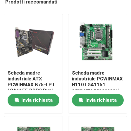
Prodotti raccomandati
Scheda madre
Scheda madre
industriale ATX
industriale PCWINMAX
PCWINMAX B75-LPT
H110 LGA1151
LGA1155 DDR3 Dual
supporta processori
Casa
Channel 16GB SATA
i3 i5 i7 i9 di 6a-9a
Invia richiesta
Invia richiesta
3.0 Chipset B75
generazione con 4 slot
originale per PC
DDR4 fino a 64GB
Prodotti
embedded
Video