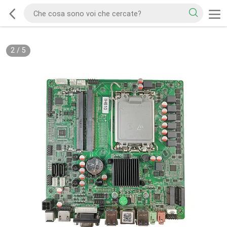
2
/
5