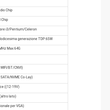
dio Chip
N Chip
/Core i3/Pentium/Celeron
 dodicesima generazione TDP:65W
MHz Max:64G
 WIFI/BT/CNVI)
o SATA/NVME Co-Lay)
ce ((12-19V)
altro lato)
ionale per VGA)