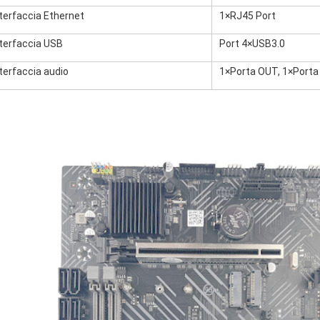
nterfaccia Ethernet
1×RJ45 Port
nterfaccia USB
Port 4×USB3.0
terfaccia audio
1×Porta OUT, 1×Porta