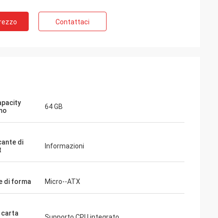
Prezzo
Contattaci
pacity
64 GB
mo
cante di
Informazioni
t
e di forma
Micro--ATX
 carta
Supporto CPU integrato