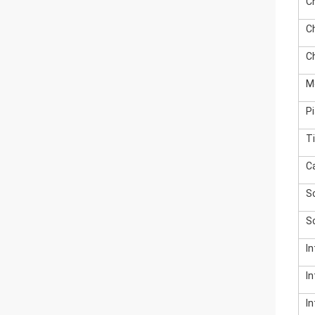
C
C
C
M
P
T
C
S
S
In
In
In