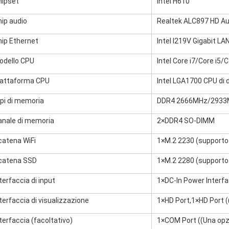
hipset
Intel H610
hip audio
Realtek ALC897 HD Au
hip Ethernet
Intel I219V Gigabit LA
odello CPU
Intel Core i7/Core i5
iattaforma CPU
Intel LGA1700 CPU di
ipi di memoria
DDR4 2666MHz/2933
anale di memoria
2×DDR4 SO-DIMM
catena WiFi
1×M.2 2230 (supporto
catena SSD
1×M.2 2280 (support
terfaccia di input
1×DC-In Power Interfa
terfaccia di visualizzazione
1×HD Port,1×HD Port ((
terfaccia (facoltativo)
1×COM Port ((Una opz