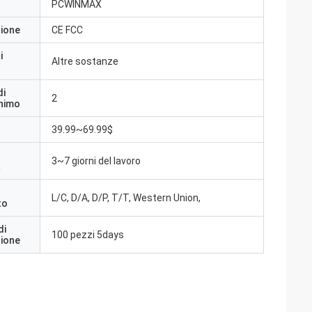
PCWINMAX
zione
CE FCC
i
Altre sostanze
di
2
inimo
39.99~69.99$
3~7 giorni del lavoro
a
L/C, D/A, D/P, T/T, Western Union,
to
di
100 pezzi 5days
zione