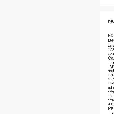
DE
PC
De
La 
170
con
Ca
- I
- D
mult
- P
e u
- C
ad 
- R
inin
- A
un'
Pa