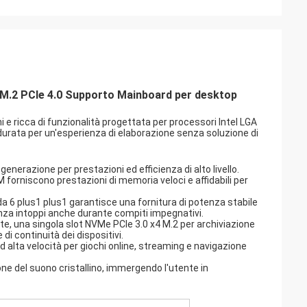
.2 PCIe 4.0 Supporto Mainboard per desktop
 ricca di funzionalità progettata per processori Intel LGA
rata per un'esperienza di elaborazione senza soluzione di
enerazione per prestazioni ed efficienza di alto livello.
orniscono prestazioni di memoria veloci e affidabili per
a 6 plus1 plus1 garantisce una fornitura di potenza stabile
za intoppi anche durante compiti impegnativi.
vate, una singola slot NVMe PCIe 3.0 x4 M.2 per archiviazione
i continuità dei dispositivi.
d alta velocità per giochi online, streaming e navigazione
one del suono cristallino, immergendo l'utente in