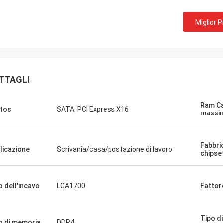
 compagnia!! Hanno il miglior
Miglior 
o al miglior prezzo!
TTAGLI
Ram Ca
tos
SATA, PCI Express X16
massi
Fabbri
licazione
Scrivania/casa/postazione di lavoro
chipse
o dell'incavo
LGA1700
Fattor
Tipo di
o di memoria
DDR4