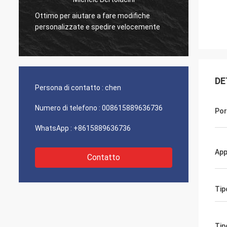
Ottimo per aiutare a fare modifiche
Ottima
personalizzate e spedire velocemente
prodott
DE
Persona di contatto :
chen
Numero di telefono :
008615889636736
Por
WhatsApp :
+8615889636736
App
Contatto
Tip
Tip