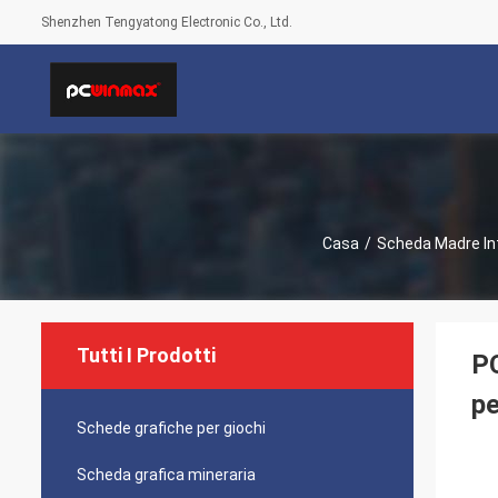
Shenzhen Tengyatong Electronic Co., Ltd.
Casa
/
Scheda Madre In
Tutti I Prodotti
P
pe
Schede grafiche per giochi
Scheda grafica mineraria