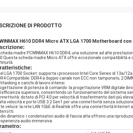
SCRIZIONE DI PRODOTTO
WINMAX H610 DDR4 Micro ATX LGA 1700 Motherboard con M
scrizione:
scheda madre PCWINMAX H610 DDR4, una soluzione ad alte prestazioni e
0.Questa scheda madre Micro ATX offre eccezionale compatibilità e du
tinuità.
ratteristiche:
ntel LGA 1700 Socket: supporta i processori Intel Core Series di 13a/12a g
DR4 Compatibile: DDR4 a doppio canale non ECC non tamponato, 2 DIMM f
itasking e carichi di lavoro intensi.
rogettazione di potenza di comando: la progettazione VRM digitale ibrid
n'efficienza superiore, consentendo un funzionamento del sistema sen
onnettività: dotato di PCI 4.0 per velocità di trasferimento dati più ele
alta velocità e porte USB 3.2 Gen1 per una connettività senza soluzione d
ete veloce: la rete LAN 1GbE di Realtek offre una connettività Internet a
terrotti.
udio dinamico: i condensatori audio di fascia alta offrono una riproduzi
esperienza audio immersiva.
rametro: