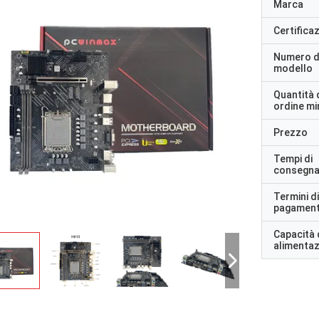
Marca
Certifica
Numero d
modello
Quantità 
ordine m
Prezzo
Tempi di
consegn
Termini di
pagamen
Capacità 
alimenta
STS Riciclo