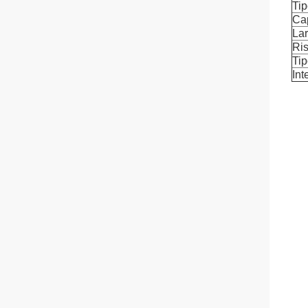
Tip
Ca
La
Ri
Tip
Int