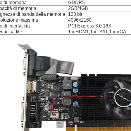
o di memoria
GDDR5
pacità di memoria
2GB/4GB
rghezza di banda della memoria
128 bit
soluzione massima
4096x2160
o di interfaccia
PCI Express 3.0 16X
erfaccia I/O
1 x HDM1,1 x DVI1,1 x VGA