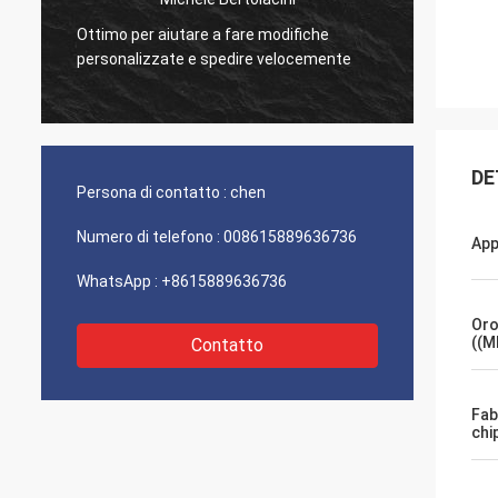
Ottimo per aiutare a fare modifiche
Ottima
personalizzate e spedire velocemente
prodott
DE
Persona di contatto :
chen
Numero di telefono :
008615889636736
App
WhatsApp :
+8615889636736
Oro
((M
Contatto
Fab
chi