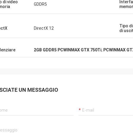
o di video
Interfa
GDDR5
moria
memor
Tipo di
ectX
DirectX 12
di usci
denziare
2GB GDDR5 PCWINMAX GTX 750Ti
,
PCWINMAX GTX 
SCIATE UN MESSAGGIO