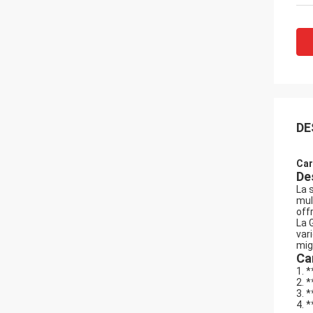
DE
Car
De
La 
mul
off
La 
vari
mig
Ca
1. 
2. 
3. 
4. 