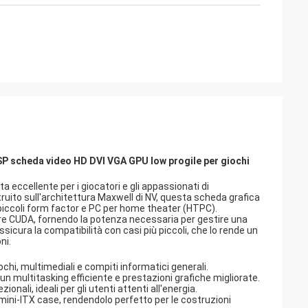
 scheda video HD DVI VGA GPU low progile per giochi
eccellente per i giocatori e gli appassionati di
ito sull'architettura Maxwell di NV, questa scheda grafica
 piccoli form factor e PC per home theater (HTPC).
re CUDA, fornendo la potenza necessaria per gestire una
 assicura la compatibilità con casi più piccoli, che lo rende un
ni.
chi, multimediali e compiti informatici generali.
n multitasking efficiente e prestazioni grafiche migliorate.
nali, ideali per gli utenti attenti all'energia.
 mini-ITX case, rendendolo perfetto per le costruzioni