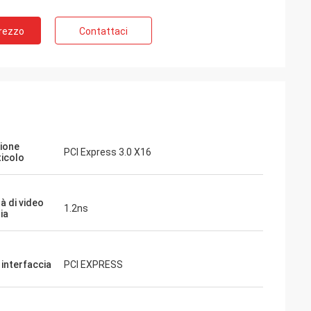
Prezzo
Contattaci
ione
PCI Express 3.0 X16
ticolo
à di video
1.2ns
ia
 interfaccia
PCI EXPRESS