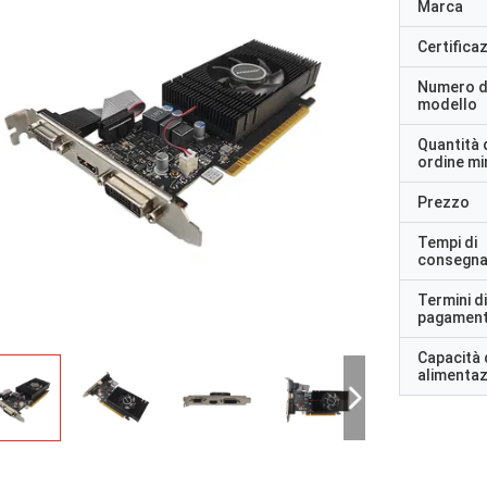
Marca
Certifica
Numero d
modello
Quantità 
ordine m
Prezzo
Tempi di
consegn
Termini di
pagamen
Capacità 
alimenta
STS Riciclo