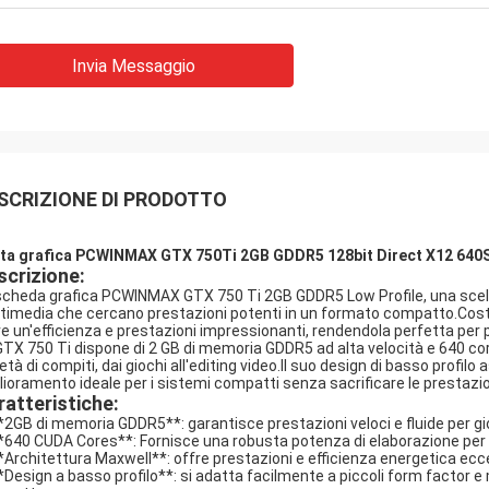
Invia Messaggio
SCRIZIONE DI PRODOTTO
ta grafica PCWINMAX GTX 750Ti 2GB GDDR5 128bit Direct X12 640SP
scrizione:
scheda grafica PCWINMAX GTX 750 Ti 2GB GDDR5 Low Profile, una scelta 
timedia che cercano prestazioni potenti in un formato compatto.Costru
re un'efficienza e prestazioni impressionanti, rendendola perfetta per
GTX 750 Ti dispone di 2 GB di memoria GDDR5 ad alta velocità e 640 co
età di compiti, dai giochi all'editing video.Il suo design di basso profilo
lioramento ideale per i sistemi compatti senza sacrificare le prestazio
ratteristiche:
**2GB di memoria GDDR5**: garantisce prestazioni veloci e fluide per gio
**640 CUDA Cores**: Fornisce una robusta potenza di elaborazione per u
**Architettura Maxwell**: offre prestazioni e efficienza energetica eccezio
**Design a basso profilo**: si adatta facilmente a piccoli form factor e