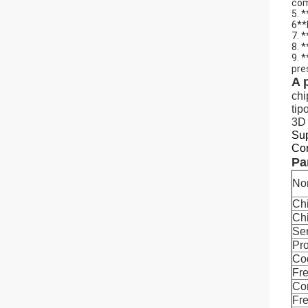
com
5. 
6**
7. 
8. 
9. 
pre
A 
chi
tip
3D 
Su
Co
Pa
No
Ch
Chi
Ser
Pro
Cod
Fre
Co
Fr