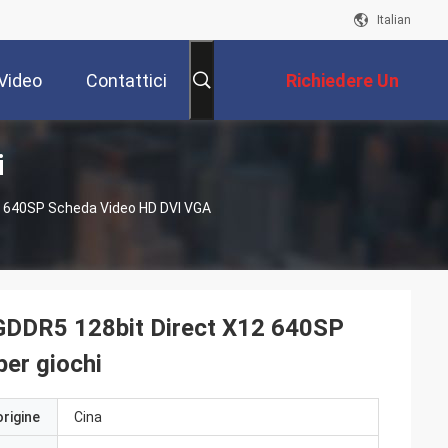
Italian
Video
Contattici
Richiedere Un
i
Preventivo
2 640SP Scheda Video HD DVI VGA
DDR5 128bit Direct X12 640SP
er giochi
origine
Cina