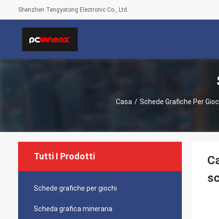
Shenzhen Tengyatong Electronic Co., Ltd.
Casa
/
Schede Grafiche Per Gioc
Tutti I Prodotti
C
sc
Schede grafiche per giochi
Scheda grafica mineraria