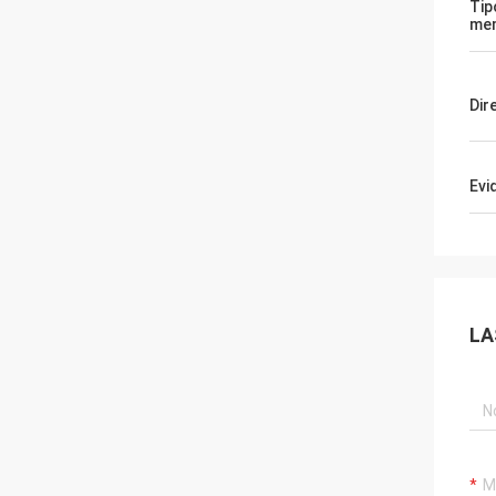
Tip
me
Dir
Evi
LA