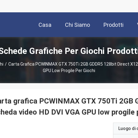
Casa
Chi Siamo
Prodotti
Schede Grafiche Per Giochi Prodott
hi
/
Carta Grafica PCWINMAX GTX 750Ti 2GB GDDR5 128bit Direct X1
GPU Low Progile Per Giochi
arta grafica PCWINMAX GTX 750Ti 2GB G
heda video HD DVI VGA GPU low progile p
Luogo di 