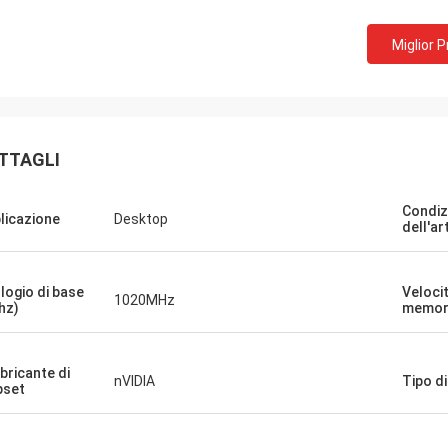
 compagnia!! Hanno il miglior
Miglior 
o al miglior prezzo!
TTAGLI
Condiz
licazione
Desktop
dell'ar
logio di base
Velocit
1020MHz
hz)
memor
bricante di
nVIDIA
Tipo di
pset