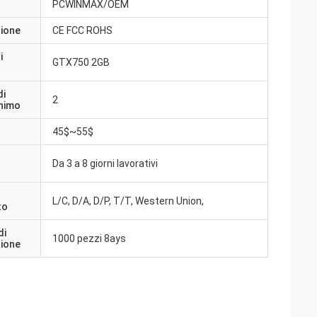
PCWINMAX/OEM
zione
CE FCC ROHS
i
GTX750 2GB
di
2
inimo
45$~55$
Da 3 a 8 giorni lavorativi
a
L/C, D/A, D/P, T/T, Western Union,
to
di
1000 pezzi 8ays
zione