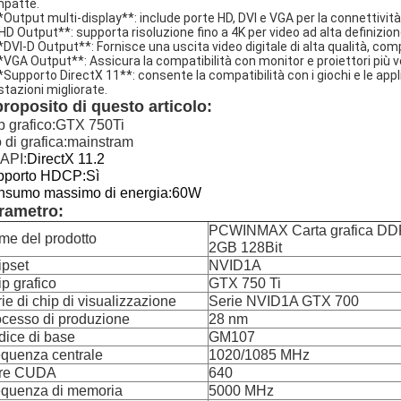
patte.
**Output multi-display**: include porte HD, DVI e VGA per la connettività
HD Output**: supporta risoluzione fino a 4K per video ad alta definizio
**DVI-D Output**: Fornisce una uscita video digitale di alta qualità, co
**VGA Output**: Assicura la compatibilità con monitor e proiettori più v
**Supporto DirectX 11**: consente la compatibilità con i giochi e le applic
stazioni migliorate.
proposito di questo articolo:
p grafico:GTX 750Ti
o di grafica:mainstram
API:
DirectX 11.2
pporto HDCP:Sì
nsumo massimo di energia:60W
rametro:
PCWINMAX Carta grafica DDR
me del prodotto
2GB 128Bit
ipset
NVID1A
p grafico
GTX 750 Ti
ie di chip di visualizzazione
Serie NVID1A GTX 700
cesso di produzione
28 nm
ice di base
GM107
quenza centrale
1020/1085 MHz
re CUDA
640
equenza di memoria
5000 MHz