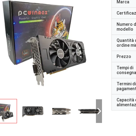
Marca
Certifica
Numero d
modello
Quantità 
ordine m
Prezzo
Tempi di
consegn
Termini di
pagamen
Capacità 
alimenta
STS Riciclo