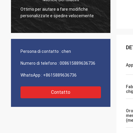
Ottimo per aiutare a fare modifiche
Ottima
personalizzate e spedire velocemente
prodott
DE
Persona di contatto :
chen
Numero di telefono :
008615889636736
App
WhatsApp :
+8615889636736
Fab
chi
Contatto
Oro
me
(me