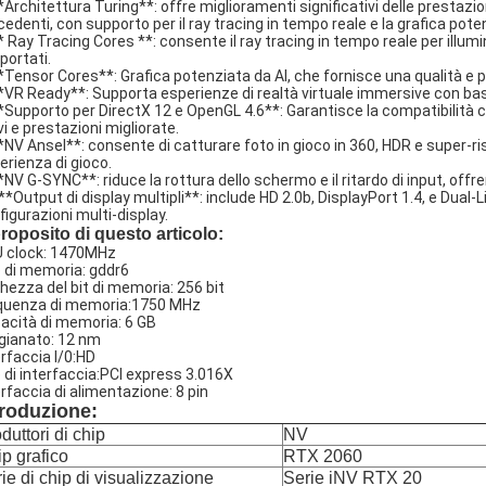
**Architettura Turing**: offre miglioramenti significativi delle prestazio
cedenti, con supporto per il ray tracing in tempo reale e la grafica poten
** Ray Tracing Cores **: consente il ray tracing in tempo reale per illumin
portati.
**Tensor Cores**: Grafica potenziata da AI, che fornisce una qualità e 
**VR Ready**: Supporta esperienze di realtà virtuale immersive con bas
**Supporto per DirectX 12 e OpenGL 4.6**: Garantisce la compatibilità con
vi e prestazioni migliorate.
**NV Ansel**: consente di catturare foto in gioco in 360, HDR e super-ris
erienza di gioco.
**NV G-SYNC**: riduce la rottura dello schermo e il ritardo di input, offre
 **Output di display multipli**: include HD 2.0b, DisplayPort 1.4, e Dual-L
figurazioni multi-display.
roposito di questo articolo:
 clock: 1470MHz
o di memoria: gddr6
ghezza del bit di memoria: 256 bit
quenza di memoria:1750 MHz
acità di memoria: 6 GB
igianato: 12 nm
erfaccia I/0:HD
o di interfaccia:PCI express 3.016X
erfaccia di alimentazione: 8 pin
troduzione:
duttori di chip
NV
p grafico
RTX 2060
ie di chip di visualizzazione
Serie iNV RTX 20