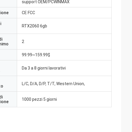
support OEM/PCWINMAX
zione
CE FCC
i
RTX2060 6gb
di
2
inimo
99.99~159.99$
Da 3 a 8 giorni lavorativi
a
L/C, D/A, D/P, T/T, Western Union,
to
di
1000 pezzi 5 giorni
zione