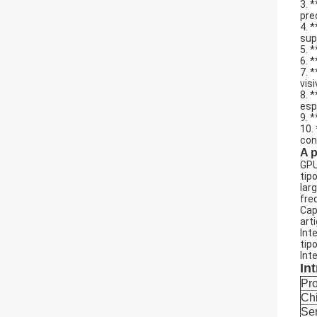
3. 
pre
4. 
sup
5. 
6. 
7. 
visi
8. 
esp
9. 
10.
con
A p
GPU
tip
lar
fre
Cap
art
Int
tip
Int
In
Pro
Chi
Ser