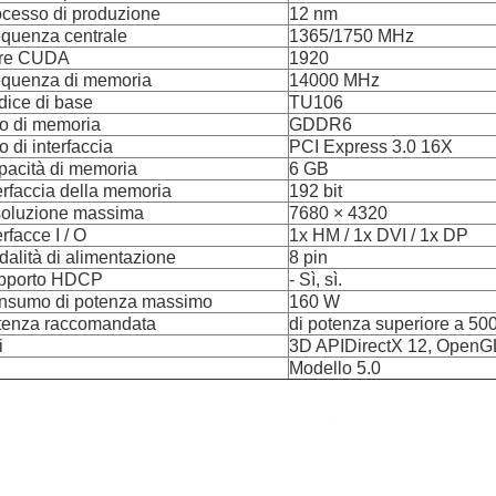
cesso di produzione
12 nm
quenza centrale
1365/1750 MHz
re CUDA
1920
equenza di memoria
14000 MHz
ice di base
TU106
o di memoria
GDDR6
o di interfaccia
PCI Express 3.0 16X
pacità di memoria
6 GB
erfaccia della memoria
192 bit
soluzione massima
7680 × 4320
erfacce I / O
1x HM / 1x DVI / 1x DP
alità di alimentazione
8 pin
pporto HDCP
- Sì, sì.
nsumo di potenza massimo
160 W
tenza raccomandata
di potenza superiore a 50
i
3D APIDirectX 12, OpenGL
Modello 5.0