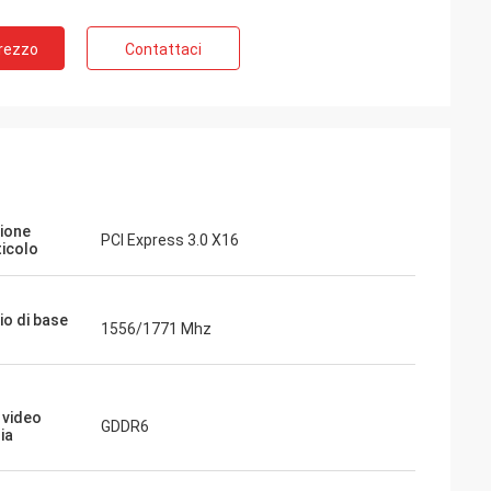
Prezzo
Contattaci
ione
PCI Express 3.0 X16
ticolo
io di base
1556/1771 Mhz
 video
GDDR6
ia