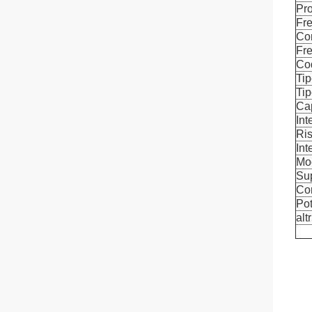
Pro
Fre
Co
Fr
Cod
Tip
Tip
Ca
Int
Ri
Int
Mod
Su
Co
Po
altr