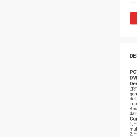
DE
PC
DV
Des
L'R
gam
del
imp
Bas
dal
Car
1. 
mul
2. 