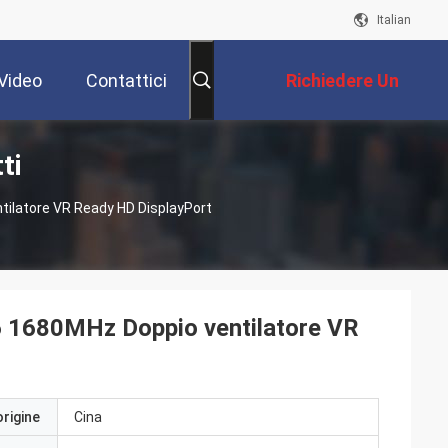
Italian
Video
Contattici
Richiedere Un
ti
Preventivo
latore VR Ready HD DisplayPort
1680MHz Doppio ventilatore VR
origine
Cina