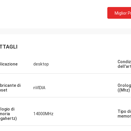
 compagnia!! Hanno il miglior
Miglior 
o al miglior prezzo!
TTAGLI
Condiz
licazione
desktop
dell'ar
bricante di
Orolog
nVIDIA
pset
((Mhz)
logio di
Tipo di
moria
14000MHz
memor
gahertz)