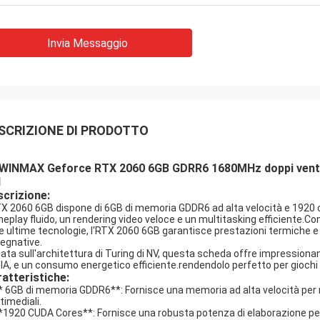
Invia Messaggio
SCRIZIONE DI PRODOTTO
WINMAX Geforce RTX 2060 6GB GDRR6 1680MHz doppi ventila
I
crizione:
TX 2060 6GB dispone di 6GB di memoria GDDR6 ad alta velocità e 1920 
eplay fluido, un rendering video veloce e un multitasking efficiente.C
le ultime tecnologie, l'RTX 2060 6GB garantisce prestazioni termiche e af
egnative.
ata sull'architettura di Turing di NV, questa scheda offre impressionan
l'IA, e un consumo energetico efficiente.rendendolo perfetto per giochi 
atteristiche:
** 6GB di memoria GDDR6**: Fornisce una memoria ad alta velocità per mig
timediali.
**1920 CUDA Cores**: Fornisce una robusta potenza di elaborazione per 