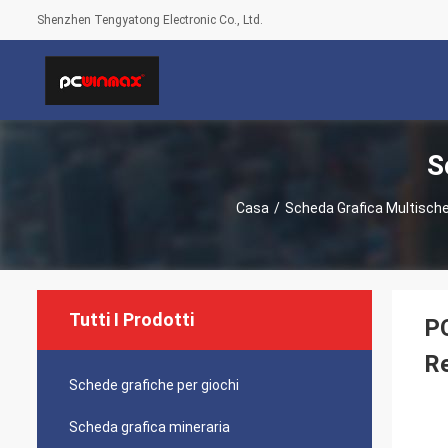
Shenzhen Tengyatong Electronic Co., Ltd.
S
Casa
/
Scheda Grafica Multisch
Tutti I Prodotti
P
Re
Schede grafiche per giochi
Scheda grafica mineraria