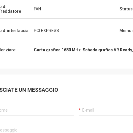
o di
FAN
Status
freddatore
o di interfaccia
PCI EXPRESS
Memor
denziare
Carta grafica 1680 MHz
,
Scheda grafica VR Ready
SCIATE UN MESSAGGIO