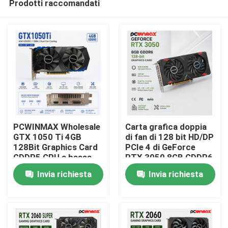
Prodotti raccomandati
PCWINMAX Wholesale
Carta grafica doppia
GTX 1050 Ti 4GB
di fan di 128 bit HD/DP
128Bit Graphics Card
PCIe 4 di GeForce
GDDR5 GPU a bassa
RTX 3050 8GB GDDR6
Casa
potenza con HD DP
di gioco di PCWINMAX
Invia richiesta
Invia richiesta
DVI Output per
per gioco del PC
desktop
Prodotti
Video