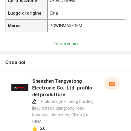
Certificazione
CE FCC ROHS
Luogo di origine
Cina
Marca
PCWINMAX/OEM
Osservi più
Circa noi
Shenzhen Tengyatong
Electronic Co., Ltd. profilo
del produttore
1F, block1, jinxicheng building,
jieyu street, xiangrong road
Longhua, shenzhen, China ,La
CINA
5.0