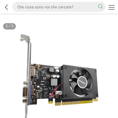
2
/
5