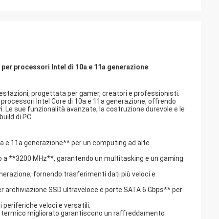
r processori Intel di 10a e 11a generazione
stazioni, progettata per gamer, creatori e professionisti.
 processori Intel Core di 10a e 11a generazione, offrendo
ivi. Le sue funzionalità avanzate, la costruzione durevole e le
uild di PC.
10a e 11a generazione** per un computing ad alte
no a **3200 MHz**, garantendo un multitasking e un gaming
nerazione, fornendo trasferimenti dati più veloci e
er archiviazione SSD ultraveloce e porte SATA 6 Gbps** per
eriferiche veloci e versatili.
ign termico migliorato garantiscono un raffreddamento