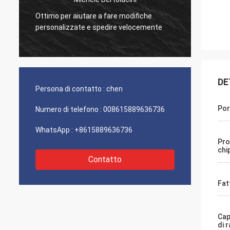
Ottimo per aiutare a fare modifiche
Ottima
personalizzate e spedire velocemente
prodott
DE
Persona di contatto :
chen
Por
Numero di telefono :
008615889636736
WhatsApp :
+8615889636736
Pro
chi
Contatto
Fat
Cap
di 