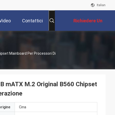
Italian
Video
Contattici
Richiedere Un
Preventivo
set Mainboard Per Processori Di
mATX M.2 Original B560 Chipset
erazione
origine
Cina