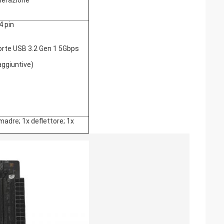
enerazione
4 pin
orte USB 3.2 Gen 1 5Gbps
aggiuntive)
adre; 1x deflettore; 1x