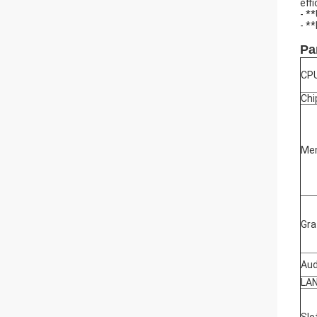
effi
- *
- *
Pa
CP
Chi
Me
Gra
Aud
LA