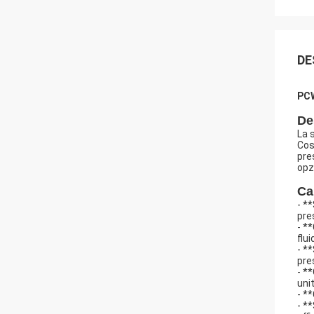
DE
PCW
De
La 
Cos
pre
opz
Ca
- *
pre
- *
fluid
- *
pre
- *
unit
- *
- *