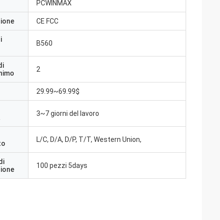
PCWINMAX
zione
CE FCC
i
B560
di
2
inimo
29.99~69.99$
3~7 giorni del lavoro
a
L/C, D/A, D/P, T/T, Western Union,
to
di
100 pezzi 5days
zione