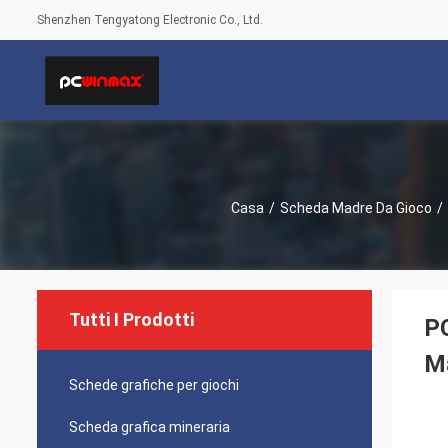
Shenzhen Tengyatong Electronic Co., Ltd.
Casa
/
Scheda Madre Da Gioco
/
Tutti I Prodotti
P
Ma
Schede grafiche per giochi
Scheda grafica mineraria