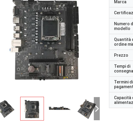
Marca
Certifica
Numero d
modello
Quantità 
ordine m
Prezzo
Tempi di
consegn
Termini di
pagamen
Capacità 
alimenta
STS Riciclo