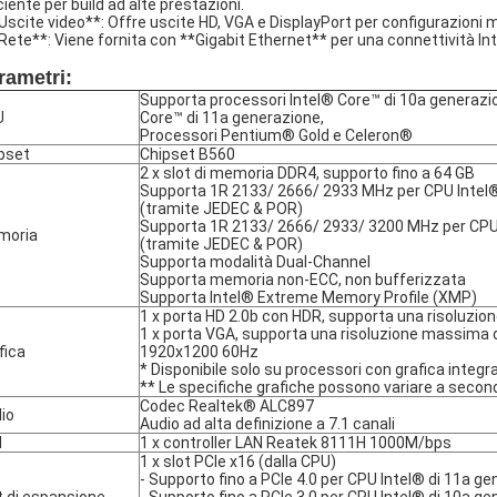
ciente per build ad alte prestazioni.
*Uscite video**: Offre uscite HD, VGA e DisplayPort per configurazioni m
*Rete**: Viene fornita con **Gigabit Ethernet** per una connettività Inte
rametri:
Supporta processori Intel® Core™ di 10a generazio
U
Core™ di 11a generazione,
Processori Pentium® Gold e Celeron®
pset
Chipset B560
2 x slot di memoria DDR4, supporto fino a 64 GB
Supporta 1R 2133/ 2666/ 2933 MHz per CPU Intel®
(tramite JEDEC & POR)
Supporta 1R 2133/ 2666/ 2933/ 3200 MHz per CPU 
moria
(tramite JEDEC & POR)
Supporta modalità Dual-Channel
Supporta memoria non-ECC, non bufferizzata
Supporta Intel® Extreme Memory Profile (XMP)
1 x porta HD 2.0b con HDR, supporta una risoluzi
1 x porta VGA, supporta una risoluzione massima 
fica
1920x1200 60Hz
* Disponibile solo su processori con grafica integr
** Le specifiche grafiche possono variare a second
Codec Realtek® ALC897
io
Audio ad alta definizione a 7.1 canali
N
1 x controller LAN Reatek 8111H 1000M/bps
1 x slot PCIe x16 (dalla CPU)
- Supporto fino a PCIe 4.0 per CPU Intel® di 11a g