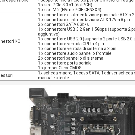
t di espansione
- Supporto fino a PCIe 3.0 per CPU Intel® di 10a g
1 x slot PCIe 3.0 x1 (dal PCH)
1 x slot M.2 (NVme PCIE GEN3X4)
1 x connettore di alimentazione principale ATX a 2
1 x connettore di alimentazione ATX 12V a 8 pin
3 x connettori SATA 6Gb/s
1 x connettore USB 3.2 Gen 1 5Gbps (supporta 2 p
aggiuntive)
1 x connettore USB 2.0 (supporta 2 porte USB 2.0 
nettori I/O
1 x connettore ventola CPU a 4 pin
1 x connettore ventola di sistema a 3 pin
1 x connettore audio pannello frontale
2 x connettori pannello di sistema
1 x connettore porta seriale
1 x jumper Clear CMOS
1x scheda madre; 1x cavo SATA; 1x driver scheda m
essori
manuale utente