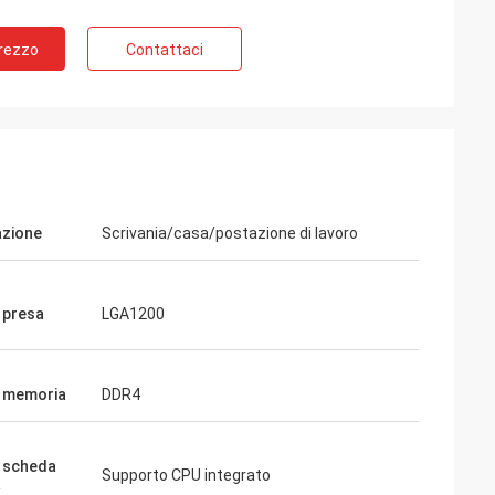
Prezzo
Contattaci
azione
Scrivania/casa/postazione di lavoro
i presa
LGA1200
i memoria
DDR4
i scheda
Supporto CPU integrato
a