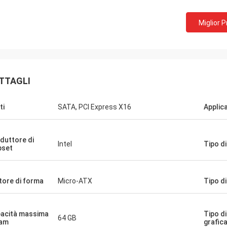
 compagnia!! Hanno il miglior
Miglior 
o al miglior prezzo!
TTAGLI
ti
SATA, PCI Express X16
Applic
duttore di
Intel
Tipo d
pset
tore di forma
Micro-ATX
Tipo d
acità massima
Tipo d
64 GB
ram
grafic