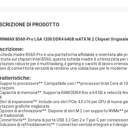
SCRIZIONE DI PRODOTTO
INMAX B560-Pro LGA 1200 DDR4 64GB mATX M.2 Chipset Originale pe
scrizione:
scheda madre B560-Pro è una piattaforma affidabile e orientata alle pre
truita sul chipset Intel B560, questa scheda madre è ottimizzata per i
stazioni robuste per il multitasking, il gaming e carichi di lavoro intens
ioni di connettività versatili la rendono una solida base per le moderne b
ratteristiche:
*Supporto processore**: Compatibile con i **processori Intel Core di 
stazioni.
*Capacità di memoria**: Supporta RAM DDR4 fino a 64 GB e velocità fi
i.
*Slot di espansione**: Include uno slot PCIe 4.0 x16 per GPU di nuova ge
stazioni grafiche migliorate.
*Opzioni di archiviazione**: Dispone di slot M.2 con supporto NVMe** p
à tradizionali.
*Connettività**: Dotata di porte USB 3.2 Gen 2 e Type-C per connessioni p
*Soluzioni di raffreddamento**: I connettori ventola integrati e il des