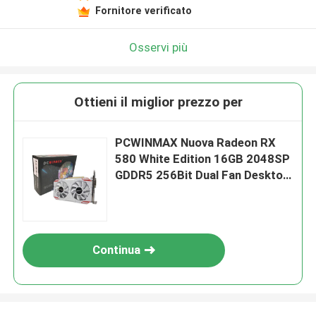
Fornitore verificato
Osservi più
Ottieni il miglior prezzo per
PCWINMAX Nuova Radeon RX
580 White Edition 16GB 2048SP
GDDR5 256Bit Dual Fan Desktop
Graphics Card con GPU HD DVI
DP Port
Continua