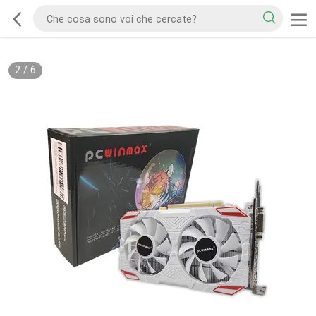
2
/
6