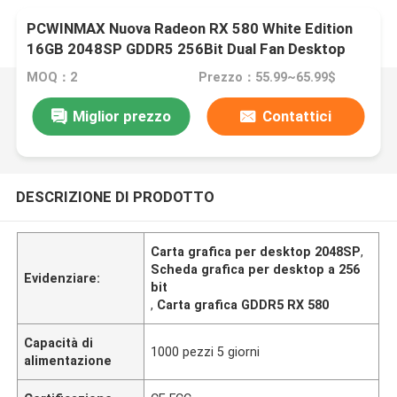
PCWINMAX Nuova Radeon RX 580 White Edition
16GB 2048SP GDDR5 256Bit Dual Fan Desktop
Graphics Card con GPU HD DVI DP Port
MOQ：2
Prezzo：55.99~65.99$
Miglior prezzo
Contattici
DESCRIZIONE DI PRODOTTO
Carta grafica per desktop 2048SP
,
Scheda grafica per desktop a 256
Evidenziare:
bit
,
Carta grafica GDDR5 RX 580
Capacità di
1000 pezzi 5 giorni
alimentazione