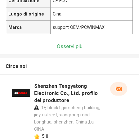
Certificazione
CE FCC
Luogo di origine
Cina
Marca
support OEM/PCWINMAX
Osservi più
Circa noi
Shenzhen Tengyatong
Electronic Co., Ltd. profilo
del produttore
1F, block1, jinxicheng building,
jieyu street, xiangrong road
Longhua, shenzhen, China ,La
CINA
5.0