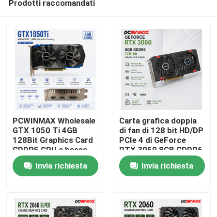
Prodotti raccomandati
PCWINMAX Wholesale
Carta grafica doppia
GTX 1050 Ti 4GB
di fan di 128 bit HD/DP
128Bit Graphics Card
PCIe 4 di GeForce
GDDR5 GPU a bassa
RTX 3050 8GB GDDR6
Casa
potenza con HD DP
di gioco di PCWINMAX
Invia richiesta
Invia richiesta
DVI Output per
per gioco del PC
desktop
Prodotti
Video