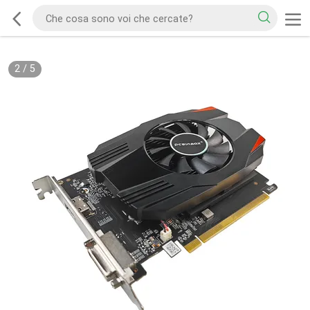
2
/
5