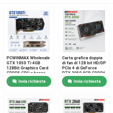
PCWINMAX Wholesale
Carta grafica doppia
GTX 1050 Ti 4GB
di fan di 128 bit HD/DP
128Bit Graphics Card
PCIe 4 di GeForce
GDDR5 GPU a bassa
RTX 3050 8GB GDDR6
potenza con HD DP
di gioco di PCWINMAX
Casa
Invia richiesta
Invia richiesta
DVI Output per
per gioco del PC
desktop
Prodotti
Video