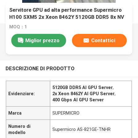
Servitore GPU ad alta performance Supermicro
H100 SXM5 2x Xeon 8462Y 5120GB DDR5 8x NV
H100/H200 8x ConnectX-7 400Gbps
MOQ：1
Miglior prezzo
Contattici
DESCRIZIONE DI PRODOTTO
5120GB DDR5 AI GPU Server
,
Evidenziare:
2x Xeon 8462Y AI GPU Server
,
400 Gbps AI GPU Server
Marca
SUPERMICRO
Numero di
Supermicro AS-821GE-TNHR
modello