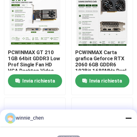
Circa noi
Giro della fabbrica
PCWINMAX GT 210
PCWINMAX Carta
Controllo di qualità
1GB 64bit GDDR3 Low
grafica Geforce RTX
Prof Single Fan HD
2060 6GB GDDR6
VGA Desktop Video
192Bit 1680MHz Dual-
Contattici
Card Originale PCI
Fan Gaming GPU con
Invia richiesta
Invia richiesta
Express 2.0x16 GPU
HD/DP/DVI per PC
desktop
Richieda una citazione
Schede grafiche per giochi
winnie_chen
Scheda grafica mineraria