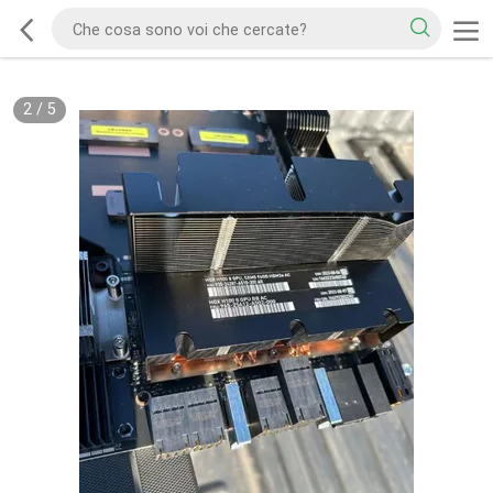
2
/
5