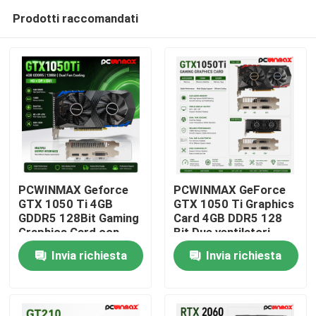
Prodotti raccomandati
PCWINMAX Geforce
PCWINMAX GeForce
GTX 1050 Ti 4GB
GTX 1050 Ti Graphics
GDDR5 128Bit Gaming
Card 4GB DDR5 128
Casa
Graphics Card con
Bit Due ventilatori
uscita HD OEM/ODM In
650MHz 1800MHz
Invia richiesta
Invia richiesta
stock per computer
Frequenza 1050Ti
Prodotti
desktop
GPU desktop
Video