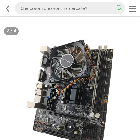
2
/
4