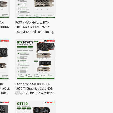
MAX
PCWINMAX Geforce RTX
 GDDR6
2060 6GB GDDR6 192Bit
1680MHz Dual-Fan Gaming
DP Ray
Graphics Card con
oco OEM
HD/DP/DVI In magazzino per
il desktop
rce
PCWINMAX GeForce GTX
160bit
1050 Ti Graphics Card 4GB
 Due
DDR5 128 Bit Due ventilatori
 video
650MHz 1800MHz Frequenza
1050Ti GPU desktop