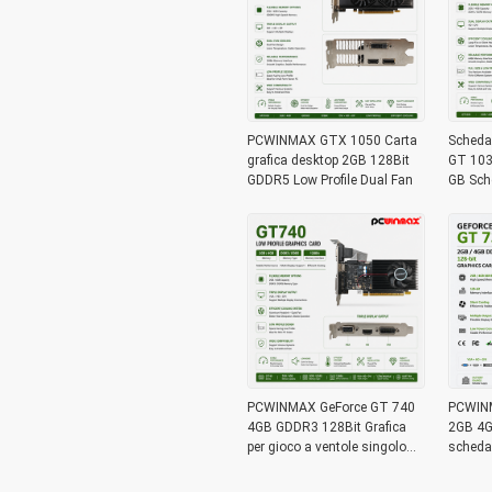
PCWINMAX GTX 1050 Carta
Scheda
grafica desktop 2GB 128Bit
GT 103
GDDR5 Low Profile Dual Fan
GB Sch
DVI a v
PCWINMAX GeForce GT 740
PCWINM
4GB GDDR3 128Bit Grafica
2GB 4G
per gioco a ventole singolo
scheda
GPU con uscita DVI HD VGA
porte l
Low Profile
per PC