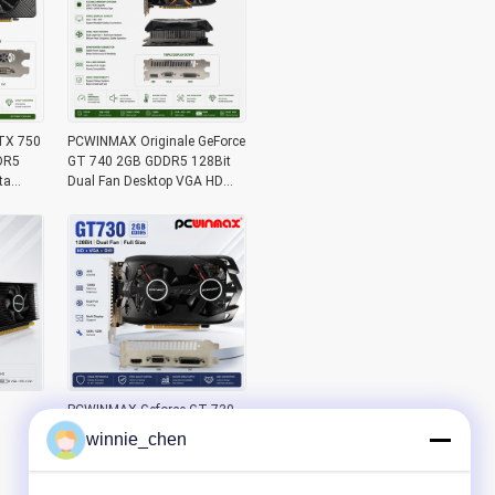
TX 750
PCWINMAX Originale GeForce
DR5
GT 740 2GB GDDR5 128Bit
ta
Dual Fan Desktop VGA HD
16
DVI Grafica
PCWINMAX Geforce GT 730
2GB DDR5 128 Bit Full Size
winnie_chen
GK108 Interfaccia
VGA+HD+DVI Carte grafiche
per videogiochi