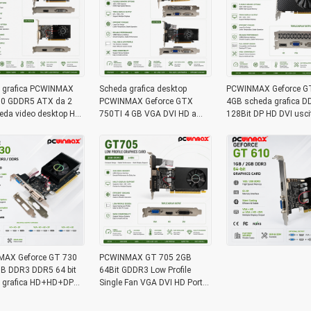
 grafica PCWINMAX
Scheda grafica desktop
PCWINMAX Geforce G
0 GDDR5 ATX da 2
PCWINMAX Geforce GTX
4GB scheda grafica D
eda video desktop HD
750TI 4 GB VGA DVI HD a
128Bit DP HD DVI usci
entola singola a 64 bit
ventola singola
scheda grafica PCIe x
AX Geforce GT 730
PCWINMAX GT 705 2GB
B DDR3 DDR5 64 bit
64Bit GDDR3 Low Profile
 grafica HD+HD+DP
Single Fan VGA DVI HD Port
ow profile scheda video
GPU Graphics Card per
desktop