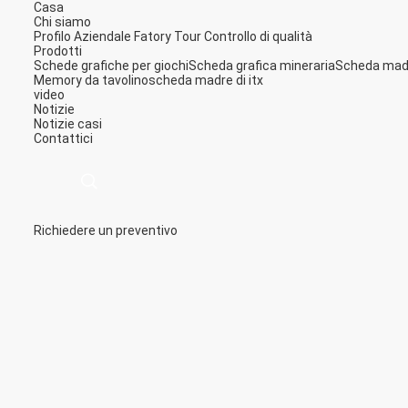
Casa
Chi siamo
Profilo Aziendale
Fatory Tour
Controllo di qualità
Prodotti
Schede grafiche per giochi
Scheda grafica mineraria
Scheda madr
Memory da tavolino
scheda madre di itx
video
Notizie
Notizie
casi
Contattici
Richiedere un preventivo
描
述