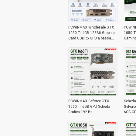
PCWINMAX Wholesale GTX
PCWINM
1050 Ti 4GB 128Bit Graphics
1050 T
Card GDDR5 GPU a bassa
Gaming
potenza con HD DP DVI
uscita
Output per desktop
per co
PCWINMAX Geforce GTX
Scheda
1660 Ti 6GB GPU Scheda
GeForc
Grafica 192 Bit
6GB GD
1500MHz/1770MHz Memoria
scheda 
HD DP DVI 14Gbps
x16, sc