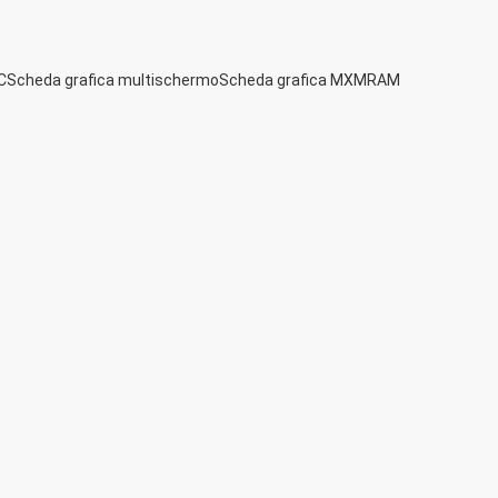
C
Scheda grafica multischermo
Scheda grafica MXM
RAM