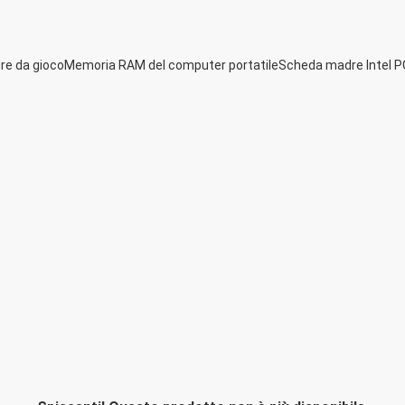
e da gioco
Memoria RAM del computer portatile
Scheda madre Intel P