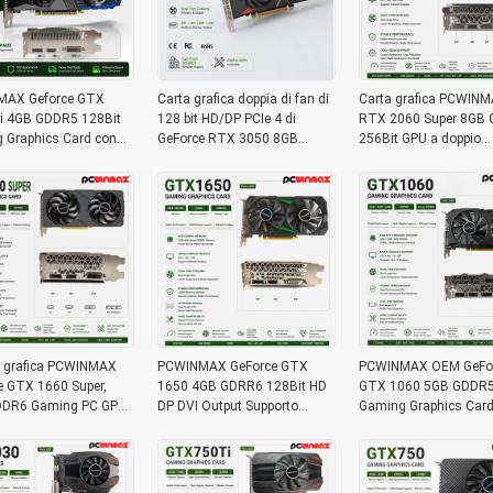
AX Geforce GTX
Carta grafica doppia di fan di
Carta grafica PCWIN
i 4GB GDDR5 128Bit
128 bit HD/DP PCIe 4 di
RTX 2060 Super 8GB
 Graphics Card con
GeForce RTX 3050 8GB
256Bit GPU a doppio
 HD OEM/ODM In stock
GDDR6 di gioco di
ventilatore con HD+3
mputer desktop
PCWINMAX per gioco del PC
Tracing per PC da gi
all'ingrosso
 grafica PCWINMAX
PCWINMAX GeForce GTX
PCWINMAX OEM GeFo
e GTX 1660 Super,
1650 4GB GDRR6 128Bit HD
GTX 1060 5GB GDDR5 
DR6 Gaming PC GPU,
DP DVI Output Supporto
Gaming Graphics Card
video 192bit, PCIe 3.0
DirectX 12 VR Ready OC
ventilatori con scheda
hede di gioco 1660S
Scheda grafica
HD DP DVI